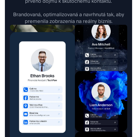
prvého dojmu k skutočnému kontaktu.
Brandovaná, optimalizovaná a navrhnutá tak, aby
premenila zobrazenia na reálny biznis.
Fotograf
Detailing a umývanie
Umelec
Kozmetický salón