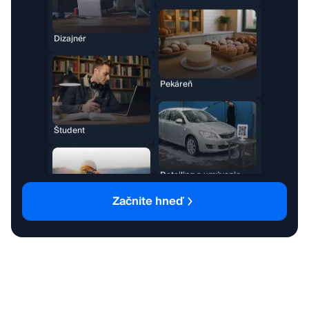
Umelec
Kozmetický salón
Začnite hneď
Kaderník
Značka oblečenia