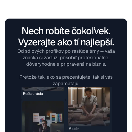
Nech robíte čokoľvek.
Vyzerajte ako tí najlepší.
Masér
Dizajnér
Od sólových profíkov po rastúce tímy — vaša
značka si zaslúži pôsobiť profesionálne,
dôveryhodne a pripravená na biznis.
Pretože tak, ako sa prezentujete, tak si vás
zapamätajú.
Pekáreň
Študent
Detailing a umývanie
Fotograf