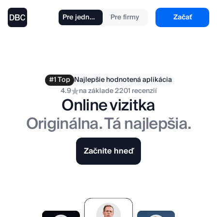
Pre jednotlivcov
Pre firmy
Začať
#1 Top
Najlepšie hodnotená aplikácia
4.9
na základe 2201 recenzií
Online vizitka
Originálna. Tá najlepšia.
Začnite hneď