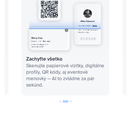
Lekár
Realitný maklér
Zachyťte všetko
Z
om
Skenujte papierové vizitky, digitálne
P
profily, QR kódy, aj eventové
ť
menovky — AI to zvládne za pár
s
sekúnd.
G
Hudobník
Majiteľ firmy
Právnik
Reštaurácia