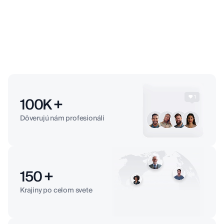
100
K +
Dôverujú nám profesionáli
150
+
Krajiny po celom svete