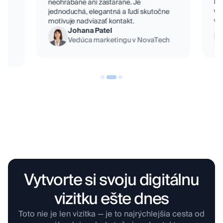
Ke
neohrabane ani zastarane. Je
Reštaurácia
Právnik
viz
jednoduchá, elegantná a ľudí skutočne
v G
motivuje nadviazať kontakt.
Johana Patel
Vedúca marketingu v NovaTech
Dizajnér
Masér
Vytvorte si svoju digitálnu
vizitku ešte dnes
Študent
Pekáreň
Toto nie je len vizitka — je to najrýchlejšia cesta od