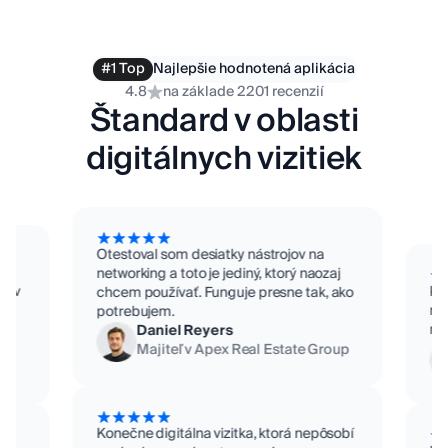
#1 Top
Najlepšie hodnotená aplikácia
4.8
na základe 2201 recenzií
Realitný maklér
Lekár
Štandard v oblasti
digitálnych vizitiek
Otestoval som desiatky nástrojov na
networking a toto je jediný, ktorý naozaj
Majiteľ firmy
Hudobník
dov
Ka
chcem používať. Funguje presne tak, ako
ne
potrebujem.
ná
Daniel Reyers
Majiteľ v Apex Real Estate Group
Konečne digitálna vizitka, ktorá nepôsobí