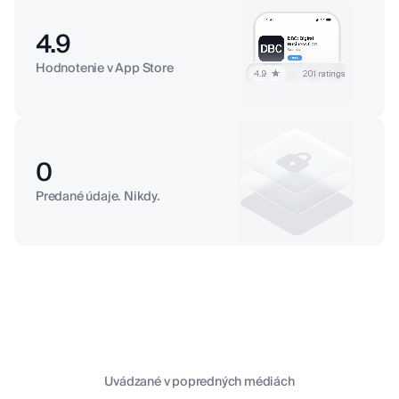
4.9
Hodnotenie v App Store
0
Predané údaje. Nikdy.
Uvádzané v popredných médiách