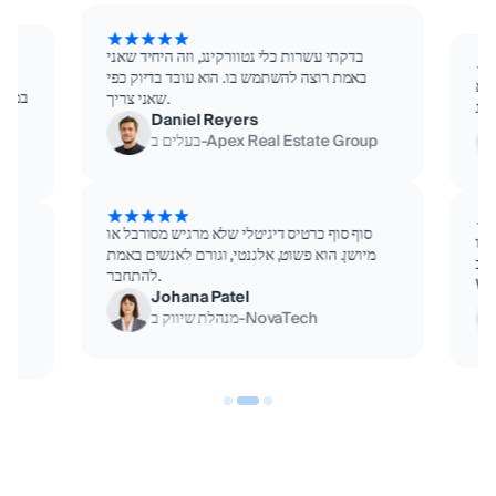
בדקתי עשרות כלי נטוורקינג, וזה היחיד שאני
הכל
באמת רוצה להשתמש בו. הוא עובד בדיוק כפי
 לא
במקום
שאני צריך.
Daniel Reyers
בעלים ב‑Apex Real Estate Group
מוזיקאי
בעל עסק
סוף סוף כרטיס דיגיטלי שלא מרגיש מסורבל או
שיו
מיושן. הוא פשוט, אלגנטי, וגורם לאנשים באמת
Goo
ל
להתחבר.
Johana Patel
מנהלת שיווק ב‑NovaTech
עורך דין
מסעדה