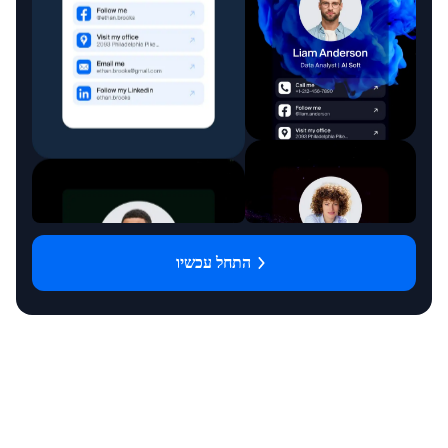
דיטיילינג ושטיפה
צלם
מכון יופי
אמן
התחל עכשיו
מותג אופנה