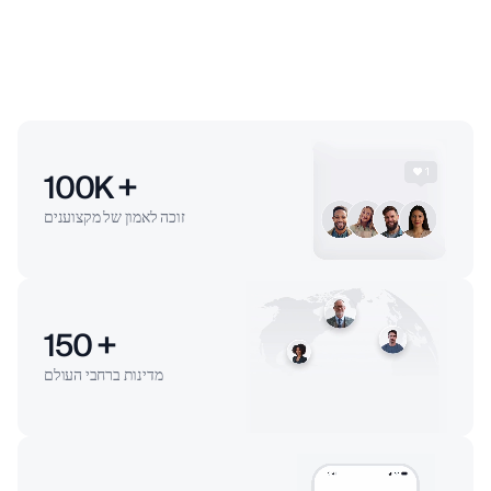
100
K +
זוכה לאמון של מקצוענים
150
+
מדינות ברחבי העולם