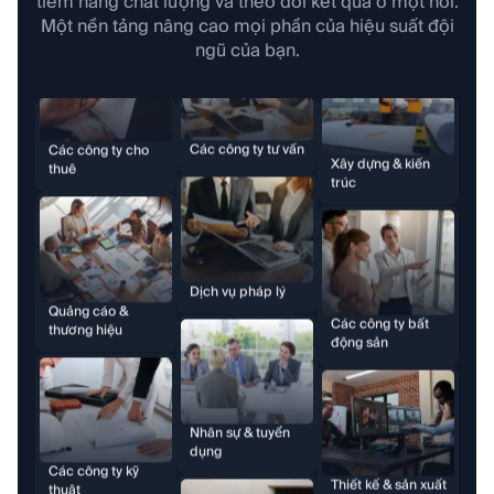
tiềm năng chất lượng và theo dõi kết quả ở một nơi.
Các công ty tư vấn
Các công ty cho
Một nền tảng nâng cao mọi phần của hiệu suất đội
thuê
ngũ của bạn.
Xây dựng & kiến
Dịch vụ pháp lý
trúc
Quảng cáo &
thương hiệu
Nhân sự & tuyển
Các công ty bất
dụng
động sản
Các công ty kỹ
thuật
Các trường đại
Thiết kế & sản xuất
học
video
Các công ty cho