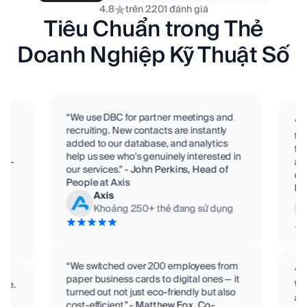
4.8
trên 2201 đánh giá
Tiêu Chuẩn trong Thẻ
Doanh Nghiệp Kỹ Thuật Số
“We use DBC for partner meetings and
“D
recruiting. New contacts are instantly
te
added to our database, and analytics
eam
tit
help us see who’s genuinely interested in
o C-
ac
our services.”
-
John Perkins, Head of
con
People at Axis
,
Bi
Axis
Khoảng
250
+
thẻ đang sử dụng
g
“We switched over 200 employees from
“D
paper business cards to digital ones — it
ime.
We
turned out not just eco-friendly but also
se
ad
cost-efficient.”
-
Matthew Fox, Co-