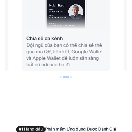
Chia sẻ đa kênh
T
Đội ngũ của bạn có thể chia sẻ thẻ
T
ữ
qua mã QR, liên kết, Google Wallet
t
.
và Apple Wallet để luôn sẵn sàng
t
bất cứ nơi nào họ đi.
s
R
#1 Hàng đầu
Phần mềm Ứng dụng Được Đánh Giá