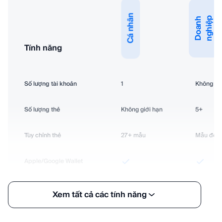
Cá nhân
p
D
o
a
n
h
n
g
h
i
ệ
Tính năng
Số lượng tài khoản
1
Không giớ
Số lượng thẻ
Không giới hạn
5+
Tùy chỉnh thẻ
27+
mẫu
Mẫu đồng
Apple/Google Wallet
Phân tích hiệu suất toàn cầu
Xem tất cả các tính năng
Máy quét sử dụng AI