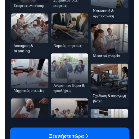
Κατασκευή &
αρχιτεκτονική
Νομικές υπηρεσίες
Διαφήμιση &
branding
Μεσιτικά γραφεία
Ανθρώπινοι Πόροι &
προσλήψεις
Μηχανικές εταιρείες
Σχεδίαση & παραγωγή
βίντεο
Πανεπιστήμια
Εταιρείες ενοικίασης
Κατασκευή &
Συμβουλευτικές
Ξεκινήστε τώρα
Διαφήμιση &
αρχιτεκτονική
εταιρείες