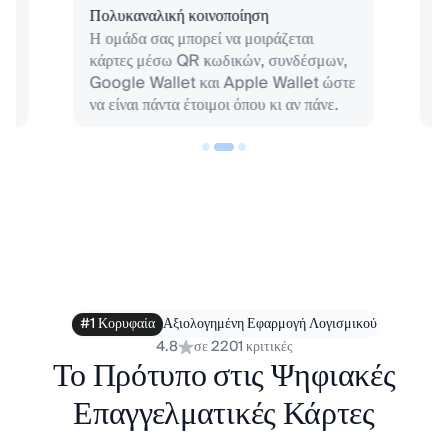
Πολυκαναλική κοινοποίηση
Α
ση
Η ομάδα σας μπορεί να μοιράζεται
ε
να
κάρτες μέσω QR κωδικών, συνδέσμων,
Δ
Google Wallet και Apple Wallet ώστε
χ
να είναι πάντα έτοιμοι όπου κι αν πάνε.
σ
π
δ
#1 Κορυφαία
Αξιολογημένη Εφαρμογή Λογισμικού
4.8
σε 2201 κριτικές
Το Πρότυπο στις Ψηφιακές
Επαγγελματικές Κάρτες