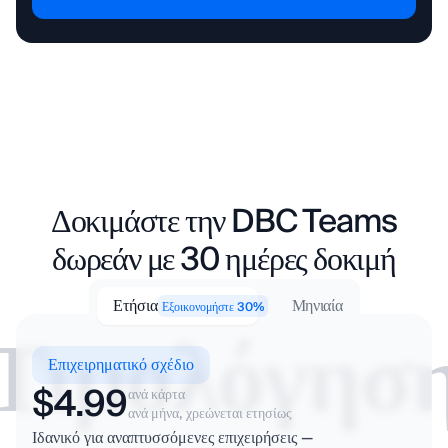
branding
Μεσιτικά γραφεία
Νομικές υπηρεσίες
Δοκιμάστε την DBC Teams
δωρεάν με 30 ημέρες δοκιμή
Σχεδίαση & παραγωγή
Ανθρώπινοι Πόροι &
βίντεο
προσλήψεις
Ετήσια
Μηνιαία
Εξοικονομήστε 30%
Τιμολόγησ
Επιχειρηματικό σχέδιο
$4.99
ανά κάρτα
ανά μήνα, χρεώνεται ετησίως
Ιδανικό για αναπτυσσόμενες επιχειρήσεις —