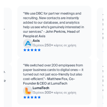
“We use DBC for partner meetings and
“D
recruiting. New contacts are instantly
te
added to our database, and analytics
eam
tit
help us see who’s genuinely interested in
o C-
ac
our services.”
-
John Perkins, Head of
con
People at Axis
,
Bi
Axis
Περίπου
250
+
κάρτες σε χρήση
“We switched over 200 employees from
“D
paper business cards to digital ones — it
ime.
We
turned out not just eco-friendly but also
se
ad
cost-efficient.”
-
Matthew Fox, Co-
their
Hu
Founder & CEO at LumaTech
wor
LumaTech
at
Περίπου
300
+
κάρτες σε χρήση