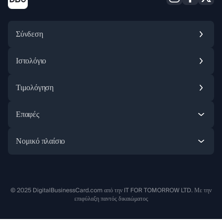
Σύνδεση
Ιστολόγιο
Τιμολόγηση
Instagram
Facebook
X (Twitter
Επαφές
Νομικό πλαίσιο
© 2025 DigitalBusinessCard.com από την IT FOR TOMORROW LTD. Με την
επιφύλαξη παντός δικαιώματος