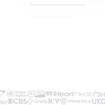
Παγκόσμια αναλυτικά στοιχεία απόδοσης
Σαρωτής με τεχνητή νοημοσύνη
Κοινή χρήση με ένα κλικ
Διαχείριση ομάδας
Δημιουργία εκστρατειών
Χωρίς branding DBC
24/7 υποστήριξη
Προσωπικός διαχειριστής DBC
Προηγμένα χαρακτηριστικά