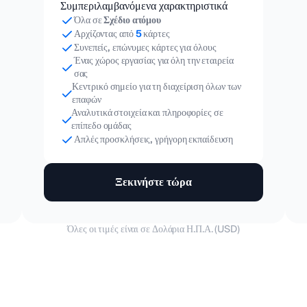
Συμπεριλαμβανόμενα χαρακτηριστικά
Όλα σε
Σχέδιο ατόμου
Αρχίζοντας από
5
κάρτες
Συνεπείς, επώνυμες κάρτες για όλους
Ένας χώρος εργασίας για όλη την εταιρεία
σας
Κεντρικό σημείο για τη διαχείριση όλων των
επαφών
Αναλυτικά στοιχεία και πληροφορίες σε
επίπεδο ομάδας
Απλές προσκλήσεις, γρήγορη εκπαίδευση
Ξεκινήστε τώρα
Όλες οι τιμές είναι σε Δολάρια Η.Π.Α. (USD)