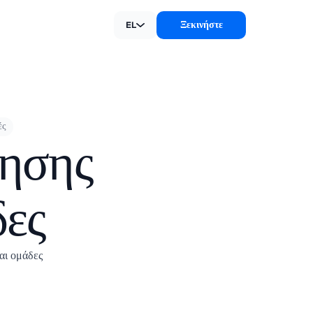
Ξεκινήστε
EL
ές
γησης
δες
αι ομάδες