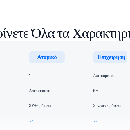
ίνετε Όλα τα Χαρακτηρ
Ατομικό
Επιχείρηση
1
Απεριόριστο
Απεριόριστο
5+
27+
πρότυπα
Συνεπές πρότυπο