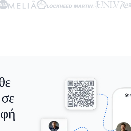
θε
 σε
αφή