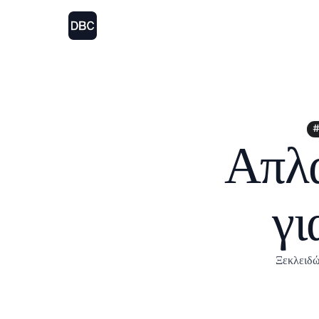
#
Απλά
γι
Ξεκλειδώ