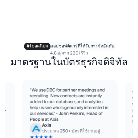
#1 ยอดนิยม
แอปซอฟต์แวร์ที่ได้รับการจัดอันดับ
4.8
จาก 2201 รีวิว
มาตรฐานในบัตรธุรกิจดิจิทัล
“We use DBC for partner meetings and
“D
recruiting. New contacts are instantly
te
added to our database, and analytics
eam
tit
help us see who’s genuinely interested in
o C-
ac
our services.”
-
John Perkins, Head of
con
People at Axis
,
Bi
Axis
ประมาณ
250
+
บัตรที่ใช้งานอยู่