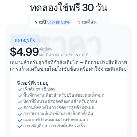
ทดลองใช้ฟรี 30 วัน
การออกแบบ & การ
ผลิตวิดีโอ
รายปี
รายเดือน
ประหยัด 30%
ราคา
แผนธุรกิจ
$4.99
ต่อบัตร
ต่อเดือน คิดค่าบริการรายปี
เหมาะสำหรับธุรกิจที่กำลังเติบโต — ติดตามประสิทธิภาพ
การสร้างเครือข่ายโดยไม่ซับซ้อนหรือค่าใช้จ่ายเพิ่มเติม.
ฟีเจอร์ที่รวมอยู่
เริ่มต้นจาก
5
บัตร
พื้นที่ทำงานเดียวสำหรับบริษัทของคุณทั้งหมด
บัตรที่มีแบรนด์สอดคล้องกันสำหรับทุกคน
สถานที่กลางในการจัดการลูกค้าทั้งหมด
การวิเคราะห์และข้อมูลเชิงลึกทั่วทั้งทีม
แม่แบบที่กำหนดเองสำหรับทุกแผนก
การเชิญที่ง่าย การเริ่มต้นที่รวดเร็ว