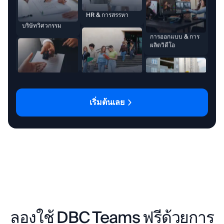
มหาวิทยาลัย
บริษัทเช่า
การออกแบบ & การ
ผลิตวิดีโอ
บริษัทที่ปรึกษา
การโฆษณา & การ
สร้างแบรนด์
การก่อสร้าง &
สถาปัตยกรรม
เริ่มต้นเลย
บริการทางกฎหมาย
บริษัทอสังหาริมทรัพย์
HR & การสรรหา
ลองใช้ DBC Teams ฟรีด้วยการ