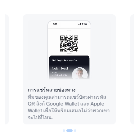
การแชร์หลายช่องทาง
ก
าร
ทีมของคุณสามารถแชร์บัตรผ่านรหัส
ใ
QR ลิงก์ Google Wallet และ Apple
ส
Wallet เพื่อให้พร้อมเสมอไม่ว่าพวกเขา
ท
จะไปที่ไหน.
ร
ต
ช