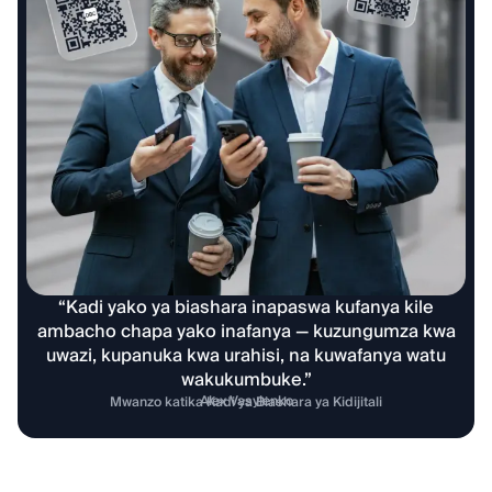
“Kadi yako ya biashara inapaswa kufanya kile
ambacho chapa yako inafanya — kuzungumza kwa
uwazi, kupanuka kwa urahisi, na kuwafanya watu
wakukumbuke.”
Alex Vasylenko
Mwanzo katika Kadi ya Biashara ya Kidijitali