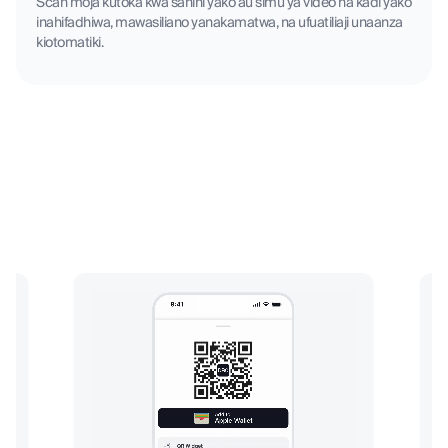
Scan moja kutoka kwa sahihi yako au simu ya video na kadi yako
inahifadhiwa, mawasiliano yanakamatwa, na ufuatiliaji unaanza
kiotomatiki.