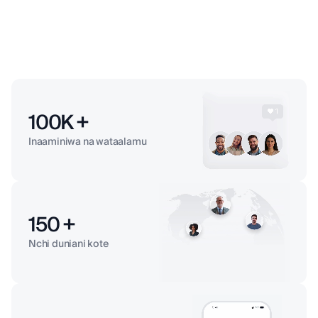
100
K +
Inaaminiwa na wataalamu
150
+
Nchi duniani kote