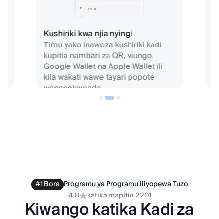
wa
Kushiriki kwa njia nyingi
U
,
Timu yako inaweza kushiriki kadi
k
kupitia nambari za QR, viungo,
B
a
Google Wallet na Apple Wallet ili
m
kila wakati wawe tayari popote
w
wanapokwenda.
k
t
#1 Bora
Programu ya Programu iliyopewa Tuzo
4.8
katika mapitio 2201
Kiwango katika Kadi za