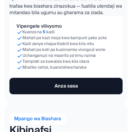
Inafaa kwa biashara zinazokua — fuatilia utendaji wa
mitandao bila ugumu au gharama za ziada.
Vipengele vilivyomo
Kuanza na
5
kadi
Mahali pa kazi moja kwa kampuni yako yote
Kadi zenye chapa thabiti kwa kila mtu
Mahali pa kati pa kusimamia viongozi wote
Uchanganuzi na maarifa ya timu nzima
Templeti za kawaida kwa kila idara
Mialiko rahisi, kuanzishwa haraka
Anza sasa
Mpango wa Biashara
Kibinafsi