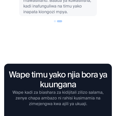
mawasiliano. Baada ya kuwasilisha,
kadi inafunguliwa na timu yako
inapata kiongozi mpya.
Wape timu yako njia bora ya
kuungana
Wape kadi za biashara za kidijitali zilizo salama,
zenye chapa ambazo ni rahisi kusimamia na
zimejengwa kwa ajili ya ukuaji.