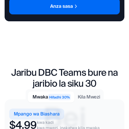
Ujenzi & usanifu
Ushauri
Anza sasa
Matangazo &
chapa
Wakala wa Mali
Huduma za
Isiyohamishika
Kisheria
Jaribu DBC Teams bure na
jaribio la siku 30
Ubunifu &
HR & kuajiri
uzalishaji wa video
Mwaka
Kila Mwezi
Hifadhi 30%
Bei
Mpango wa Biashara
$4.99
kwa kadi
kwa mwezi, inakatwa kila mwaka