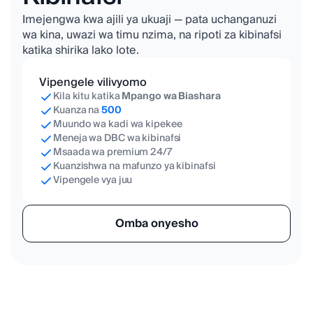
Imejengwa kwa ajili ya ukuaji — pata uchanganuzi
wa kina, uwazi wa timu nzima, na ripoti za kibinafsi
katika shirika lako lote.
Vipengele vilivyomo
Kila kitu katika
Mpango wa Biashara
Kuanza na
500
Muundo wa kadi wa kipekee
Meneja wa DBC wa kibinafsi
Msaada wa premium 24/7
Kuanzishwa na mafunzo ya kibinafsi
Vipengele vya juu
Omba onyesho
Bei zote ziko katika Dola za Marekani (USD).