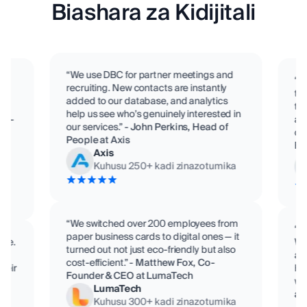
Biashara za Kidijitali
“We use DBC for partner meetings and
“D
recruiting. New contacts are instantly
te
added to our database, and analytics
eam
tit
help us see who’s genuinely interested in
o C-
ac
our services.”
-
John Perkins, Head of
con
People at Axis
,
Bi
Axis
Kuhusu
250
+
kadi zinazotumika
ka
“We switched over 200 employees from
“D
paper business cards to digital ones — it
ime.
We
turned out not just eco-friendly but also
se
ad
cost-efficient.”
-
Matthew Fox, Co-
their
Hu
Founder & CEO at LumaTech
wor
LumaTech
at
Kuhusu
300
+
kadi zinazotumika