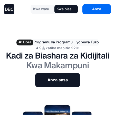
Kwa watu binafsi
Kwa biashara
Anza
#1 Bora
Programu ya Programu iliyopewa Tuzo
4.9
katika mapitio 2201
Kadi za Biashara za Kidijitali
Kwa Makampuni
Anza sasa