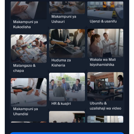
Ujenzi & usanifu
Huduma za
Kisheria
Matangazo &
chapa
Wakala wa Mali
Isiyohamishika
HR & kuajiri
Makampuni ya
Uhandisi
Ubunifu &
Vyuo Vikuu
uzalishaji wa video
Makampuni ya
Kukodisha
Makampuni ya