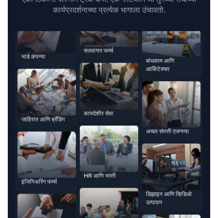
कार्यप्रदर्शनाच्या प्रत्येक भागाला उंचावतो.
बांधकाम आणि
कायदेशीर सेवा
आर्किटेक्चर
जाहिरात आणि ब्रँडिंग
HR आणि भरती
अचल संपत्ती एजन्स्या
इंजिनिअरिंग फर्म्स
विद्यापीठे
डिझाइन आणि व्हिडिओ
भाडे कंपन्या
उत्पादन