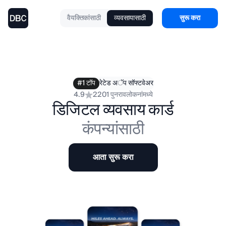
वैयक्तिकांसाठी
व्यवसायासाठी
सुरू करा
#1 टॉप
रेटेड अॅप सॉफ्टवेअर
4.9
2201 पुनरावलोकनांमध्ये
डिजिटल व्यवसाय कार्ड
कंपन्यांसाठी
आता सुरू करा