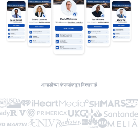
आघाडीच्या कंपन्यांकडून विश्वासार्ह