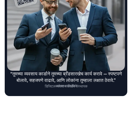
“तुमच्या व्यवसाय कार्डाने तुमच्या ब्रँडसारखेच कार्य करावे — स्पष्टपणे
बोलावे, सहजपणे वाढावे, आणि लोकांना तुम्हाला लक्षात ठेवावे.”
अलेक्स वासिलेंको
डिजिटल व्यवसाय कार्डचे संस्थापक