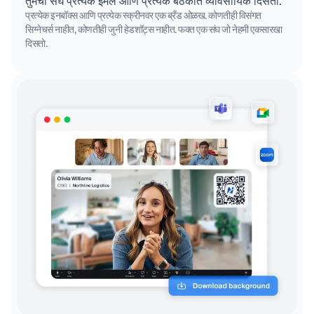
तुमचा संघ प्रत्येक ईमेल आणि प्रत्येक बैठकीत व्यावसायिक दिसतो.
प्रत्येक इनबॉक्स आणि प्रत्येक स्क्रीनवर एक ब्रँड ओळख. कोणतीही विसंगत
सिग्नेचर्स नाहीत, कोणतीही जुनी हेडशॉट्स नाहीत. फक्त एक संघ जो नेहमी एकसारखा
दिसतो.