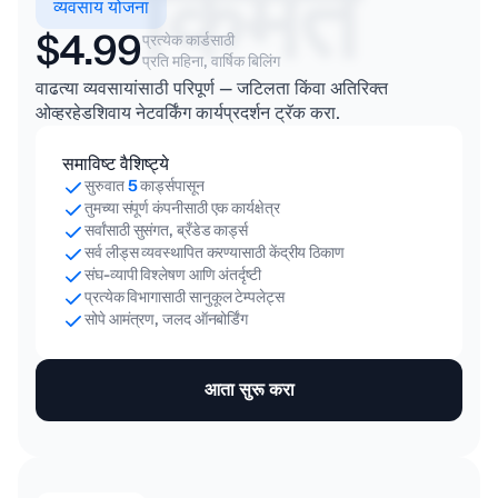
किंमत
व्यवसाय योजना
$4.99
प्रत्येक कार्डसाठी
प्रति महिना, वार्षिक बिलिंग
वाढत्या व्यवसायांसाठी परिपूर्ण — जटिलता किंवा अतिरिक्त
ओव्हरहेडशिवाय नेटवर्किंग कार्यप्रदर्शन ट्रॅक करा.
समाविष्ट वैशिष्ट्ये
सुरुवात
5
कार्ड्सपासून
तुमच्या संपूर्ण कंपनीसाठी एक कार्यक्षेत्र
सर्वांसाठी सुसंगत, ब्रँडेड कार्ड्स
सर्व लीड्स व्यवस्थापित करण्यासाठी केंद्रीय ठिकाण
संघ-व्यापी विश्लेषण आणि अंतर्दृष्टी
प्रत्येक विभागासाठी सानुकूल टेम्पलेट्स
सोपे आमंत्रण, जलद ऑनबोर्डिंग
आता सुरू करा