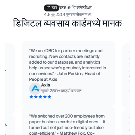
#1 टॉप
रेटेड अॅप सॉफ्टवेअर
4.8
2201 पुनरावलोकनांमध्ये
डिजिटल व्यवसाय कार्डमध्ये मानक
“We use DBC for partner meetings and
“D
recruiting. New contacts are instantly
te
added to our database, and analytics
eam
tit
help us see who’s genuinely interested in
o C-
ac
our services.”
-
John Perkins, Head of
con
People at Axis
,
Bi
Axis
सुमारे
250
+
कार्ड्स वापरात
“We switched over 200 employees from
“D
paper business cards to digital ones — it
ime.
We
turned out not just eco-friendly but also
se
ad
cost-efficient.”
-
Matthew Fox, Co-