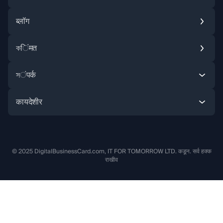
ब्लॉग
কिंमत
Instagram
Facebook
X (Twitter
সंपर्क
कायदेशीर
© 2025 DigitalBusinessCard.com, IT FOR TOMORROW LTD. कडून. सर्व हक्क
राखीव