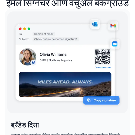
ईमेल सिग्नेचर आणि वर्चुअल बॅकग्राउंड
ब्रँडेड दिसा