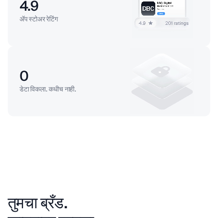
4.9
ॲप स्टोअर रेटिंग
0
डेटा विकला. कधीच नाही.
तुमचा ब्रँड.