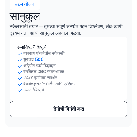
उद्यम योजना
सानुकूल
स्केलसाठी तयार — तुमच्या संपूर्ण संस्थेत गहन विश्लेषण, संघ-व्यापी
दृश्यमानता, आणि सानुकूल अहवाल मिळवा.
समाविष्ट वैशिष्ट्ये
व्यवसाय योजनेतील
सर्व काही
सुरुवात
500
अद्वितीय कार्ड डिझाइन
वैयक्तिक DBC व्यवस्थापक
24/7 प्रीमियम समर्थन
वैयक्तिकृत ऑनबोर्डिंग आणि प्रशिक्षण
उन्नत वैशिष्ट्ये
डेमोची विनंती करा
सर्व किंमती यू.एस. डॉलर्स (USD) मध्ये आहेत.