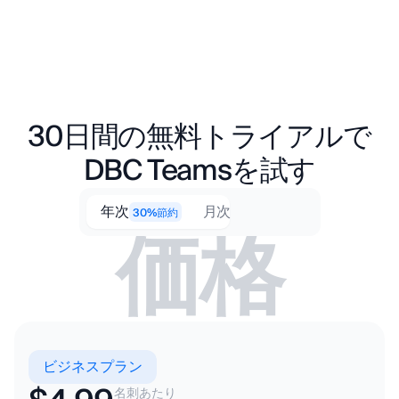
不動産会社
法務サービス
30日間の無料トライアルで
デザインとビデオ制
人事と採用
作
DBC Teamsを試す
年次
月次
30%節約
価格
ビジネスプラン
名刺あたり