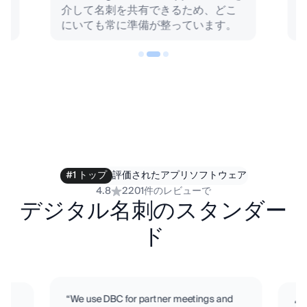
介して名刺を共有できるため、どこ
にいても常に準備が整っています。
#1 トップ
評価されたアプリソフトウェア
4.8
2201件のレビューで
デジタル名刺のスタンダー
ド
“We use DBC for partner meetings and
“D