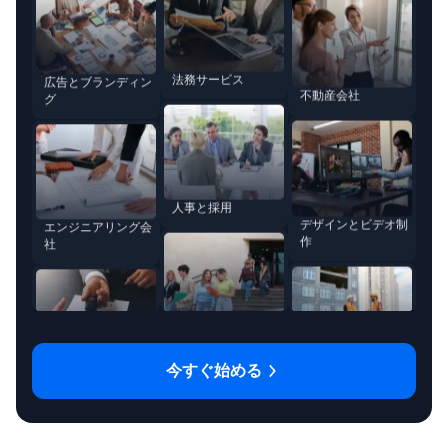
不動産会社
人事と採用
エンジニアリング会
社
デザインとビデオ制
大学
作
リース会社
コンサルティング会
建設と建築
社
広告とブランディン
今すぐ始める
グ