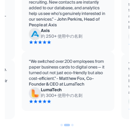
recruiting. New contacts are instantly
te
added to our database, and analytics
eam
tit
help us see who’s genuinely interested in
o C-
ac
our services.”
-
John Perkins, Head of
con
People at Axis
,
Bi
Axis
約
250
+
使用中の名刺
“We switched over 200 employees from
“D
paper business cards to digital ones — it
ime.
We
turned out not just eco-friendly but also
se
ad
cost-efficient.”
-
Matthew Fox, Co-
their
Hu
Founder & CEO at LumaTech
wor
LumaTech
at
約
300
+
使用中の名刺