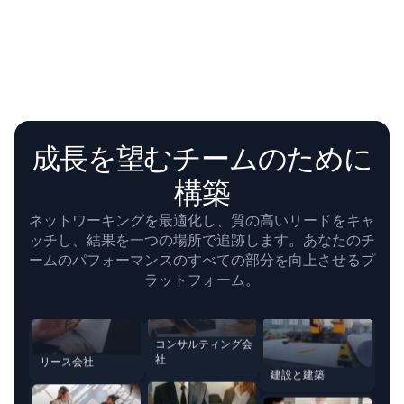
大学
エンジニアリング会
社
成長を望むチームのために
構築
コンサルティング会
ネットワーキングを最適化し、質の高いリードをキャ
社
リース会社
ッチし、結果を一つの場所で追跡します。あなたのチ
ームのパフォーマンスのすべての部分を向上させるプ
ラットフォーム。
建設と建築
法務サービス
広告とブランディン
グ