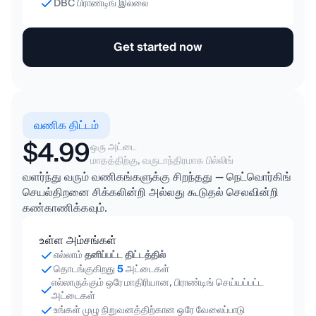
DBC பிராண்டிங் இல்லை
Get started now
வணிக திட்டம்
$4.99
ஒரு அட்டை
மாதத்திற்கு, வருடாந்திரமாக பில்லிங்
வளர்ந்து வரும் வணிகங்களுக்கு சிறந்தது — நெட்வொர்கிங்
செயல்திறனை சிக்கலின்றி அல்லது கூடுதல் செலவின்றி
கண்காணிக்கவும்.
உள்ள அம்சங்கள்
எல்லாம்
தனிப்பட்ட திட்டத்தில்
தொடங்குகிறது
5
அட்டைகள்
எல்லாருக்கும் ஒரே மாதிரியான, பிராண்டிங் செய்யப்பட்ட
அட்டைகள்
உங்கள் முழு நிறுவனத்திற்கான ஒரே வேலைப்பாடு