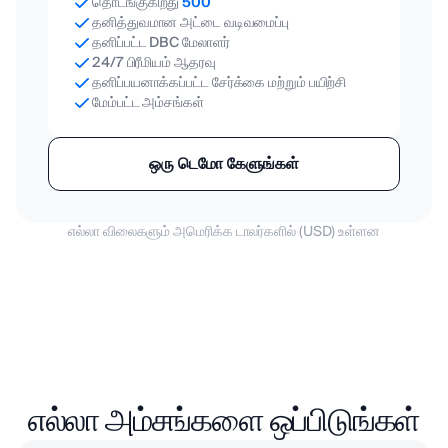
தொடங்குகிறது
500
தனித்துவமான அட்டை வடிவமைப்பு
தனிப்பட்ட DBC மேலாளர்
24/7 பிரீமியம் ஆதரவு
தனிப்பயனாக்கப்பட்ட சேர்க்கை மற்றும் பயிற்சி
மேம்பட்ட அம்சங்கள்
ஒரு டெமோ கேளுங்கள்
எல்லா விலைகளும் அமெரிக்க டாலர்களில் (USD) உள்ளன
எல்லா அம்சங்களை ஒப்பிடுங்கள்