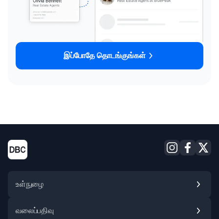
இப்போதே தொடங்குங்கள்
உள்நுழை
வலைப்பதிவு