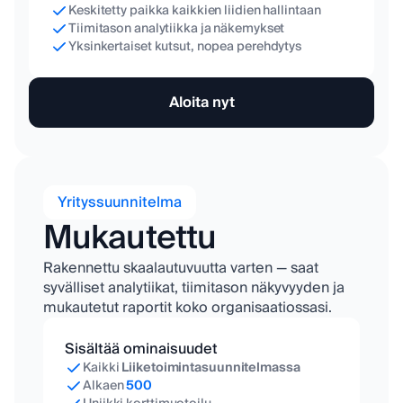
Keskitetty paikka kaikkien liidien hallintaan
Tiimitason analytiikka ja näkemykset
Yksinkertaiset kutsut, nopea perehdytys
Aloita nyt
Yrityssuunnitelma
Mukautettu
Rakennettu skaalautuvuutta varten — saat
syvälliset analytiikat, tiimitason näkyvyyden ja
mukautetut raportit koko organisaatiossasi.
Sisältää ominaisuudet
Kaikki
Liiketoimintasuunnitelmassa
Alkaen
500