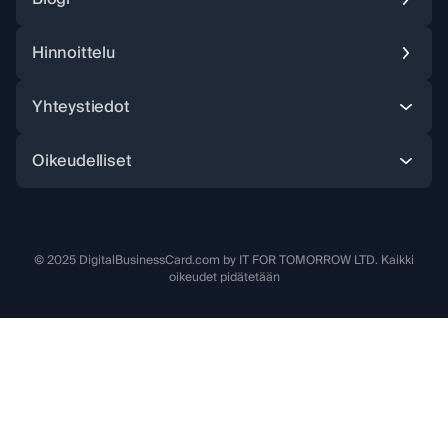
Hinnoittelu
Instagram
Facebook
X (Twitter
Yhteystiedot
Oikeudelliset
© 2025 DigitalBusinessCard.com by IT FOR TOMORROW LTD. Kaikki
oikeudet pidätetään