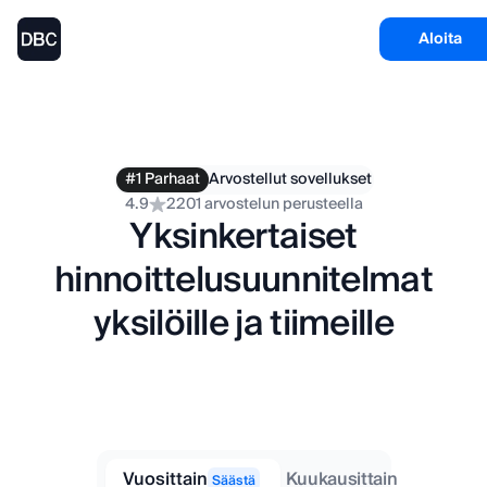
Aloita
#1 Parhaat
Arvostellut sovellukset
4.9
2201 arvostelun perusteella
Yksinkertaiset
hinnoittelusuunnitelmat
yksilöille ja tiimeille
Vuosittain
Kuukausittain
Säästä