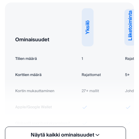
Liiketoiminta
Yksilö
Ominaisuudet
Tilien määrä
1
Rajatto
Korttien määrä
Rajattomat
5+
Kortin mukauttaminen
27+
mallit
Johdonm
Apple/Google Wallet
Globaalit suorituskykyanalyysit
Näytä kaikki ominaisuudet