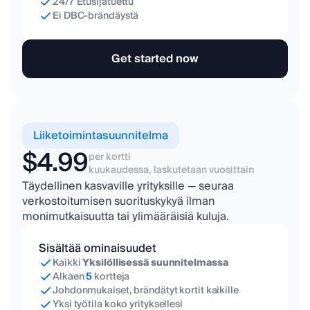
24/7 Etusijatuettu
Ei DBC-brändäystä
Get started now
Liiketoimintasuunnitelma
$4.99
per kortti
kuukaudessa, laskutetaan vuosittain
Täydellinen kasvaville yrityksille — seuraa
verkostoitumisen suorituskykyä ilman
monimutkaisuutta tai ylimääräisiä kuluja.
Sisältää ominaisuudet
Kaikki
Yksilöllisessä suunnitelmassa
Alkaen
5
kortteja
Johdonmukaiset, brändätyt kortit kaikille
Yksi työtila koko yrityksellesi