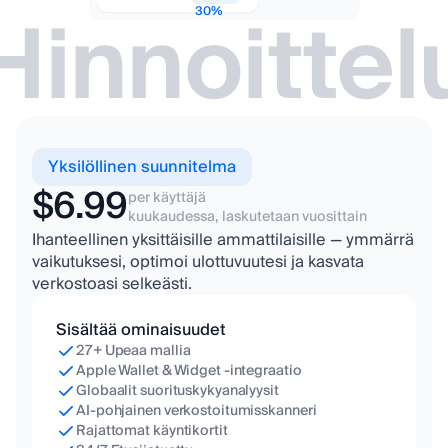
Hinnoittel
30%
Yksilöllinen suunnitelma
$6.99
per käyttäjä
kuukaudessa, laskutetaan vuosittain
Ihanteellinen yksittäisille ammattilaisille — ymmärrä
vaikutuksesi, optimoi ulottuvuutesi ja kasvata
verkostoasi selkeästi.
Sisältää ominaisuudet
27+ Upeaa mallia
Apple Wallet & Widget -integraatio
Globaalit suorituskykyanalyysit
AI-pohjainen verkostoitumisskanneri
Rajattomat käyntikortit