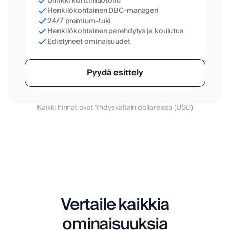
Uniikki korttimuotoilu
Henkilökohtainen DBC-manageri
24/7 premium-tuki
Henkilökohtainen perehdytys ja koulutus
Edistyneet ominaisuudet
Pyydä esittely
Kaikki hinnat ovat Yhdysvaltain dollareissa (USD)
Vertaile kaikkia
ominaisuuksia